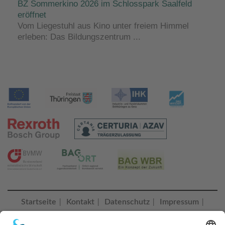
BZ Sommerkino 2026 im Schlosspark Saalfeld
eröffnet
Vom Liegestuhl aus Kino unter freiem Himmel
erleben: Das Bildungszentrum ...
Startseite
Kontakt
Datenschutz
Impressum
|
|
|
|
Erklärung zur Barrierefreiheit