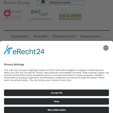
Startseite
Kontakt
Datenschutz
Impressum
|
|
|
|
Erklärung zur Barrierefreiheit
Cookie-Einstellungen |
© 2023 Bildungszentrum Saalfeld
BZ SAALFELD folgen
Sie erreichen uns unter:
+49 3671 55260
Telefonisch Montag - Donnerstag von 07:00 bis 16:00 Uhr, Freitag
von 07:00 bis 14:00 Uhr oder jederzeit unter
info@bz-saalfeld.de