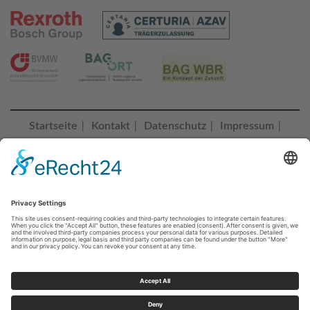
Startseite
Kontakt
Datenschutz
Impressum
|
|
|
|
Erklärung zur Barrierefreiheit
Cookie-Einstellungen |
© 2023 Bildungszentrum Saalfeld
BZ SAALFELD folgen
Sie erreichen uns unter:
+49 3671 55260
Telefonisch Montag - Donnerstag von 07:00 bis 16:00 Uhr, Freitag
von 07:00 bis 14:00 Uhr oder jederzeit unter
info@bz-saalfeld.de