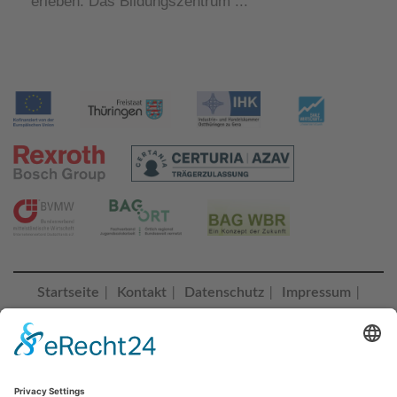
erleben: Das Bildungszentrum ...
Startseite
Kontakt
Datenschutz
Impressum
|
|
|
|
Erklärung zur Barrierefreiheit
Cookie-Einstellungen |
© 2023 Bildungszentrum Saalfeld
BZ SAALFELD folgen