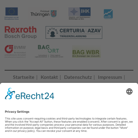
Startseite
Kontakt
Datenschutz
Impressum
|
|
|
|
Erklärung zur Barrierefreiheit
Cookie-Einstellungen |
© 2023 Bildungszentrum Saalfeld
BZ SAALFELD folgen