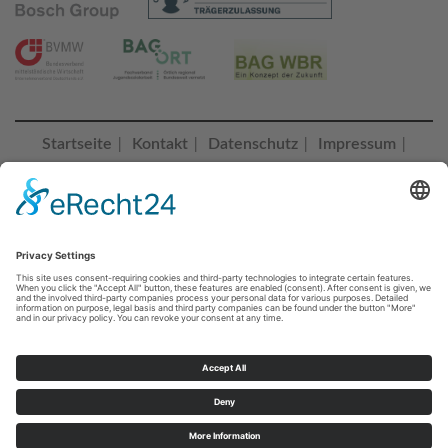
Startseite
Kontakt
Datenschutz
Impressum
|
|
|
|
Erklärung zur Barrierefreiheit
Cookie-Einstellungen |
© 2023 Bildungszentrum Saalfeld
BZ SAALFELD folgen
Sie erreichen uns unter:
+49 3671 55260
Telefonisch Montag - Donnerstag von 07:00 bis 16:00 Uhr, Freitag
von 07:00 bis 14:00 Uhr oder jederzeit unter
info@bz-saalfeld.de