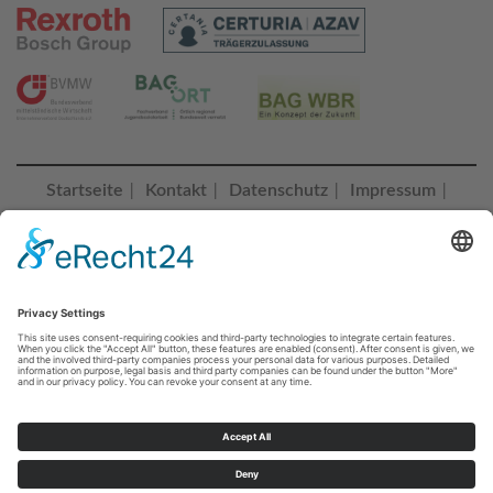
Startseite
Kontakt
Datenschutz
Impressum
|
|
|
|
Erklärung zur Barrierefreiheit
Cookie-Einstellungen |
© 2023 Bildungszentrum Saalfeld
BZ SAALFELD folgen
Sie erreichen uns unter:
+49 3671 55260
Telefonisch Montag - Donnerstag von 07:00 bis 16:00 Uhr, Freitag
von 07:00 bis 14:00 Uhr oder jederzeit unter
info@bz-saalfeld.de